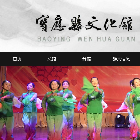
首页
总馆
分馆
群文信息
总馆介绍
新闻发布
荣誉榜
活动回眸
场馆概况