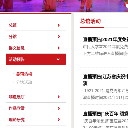
总馆活动
总馆
分馆
直播预告|2021年
市民大学堂2021年度免
群文信息
下方二维码进入直播间哦~.
活动预告
·
总馆活动
直播预告|江苏省庆祝
·
分馆活动
演
-1921-2021-建党
非遗展厅
演直播时间2021年11月22
作品欣赏
直播预告|“庆百年 颂
理论研究
“庆百年颂党恩”宝应县20
2：00地点：宝应县夏集