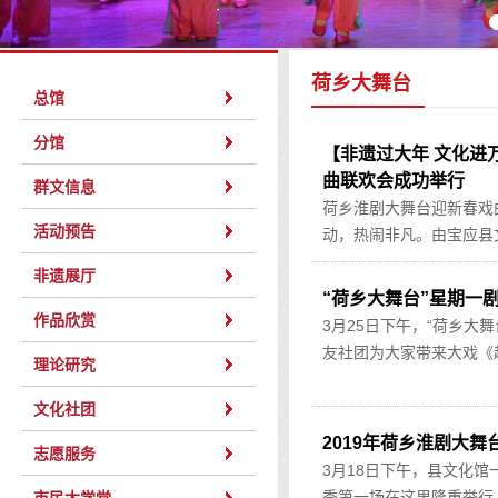
荷乡大舞台
总馆
分馆
【非遗过大年 文化进万
曲联欢会成功举行
群文信息
荷乡淮剧大舞台迎新春戏
活动预告
动，热闹非凡。由宝应县文
非遗展厅
“荷乡大舞台”星期一
作品欣赏
3月25日下午，“荷乡大
友社团为大家带来大戏《赵
理论研究
文化社团
2019年荷乡淮剧大
志愿服务
3月18日下午，县文化馆
季第一场在这里隆重举行。