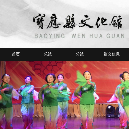
首页
总馆
分馆
群文信息
总馆介绍
新闻发布
荣誉榜
活动回眸
场馆概况